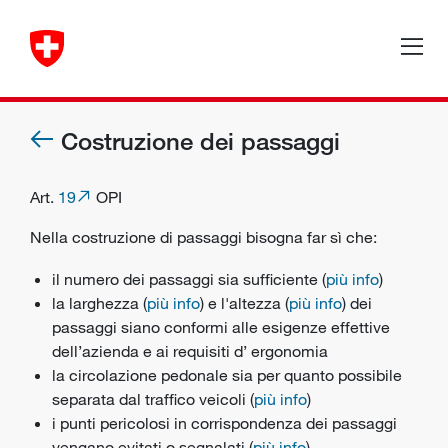
Costruzione dei passaggi
Art.
19
OPI
Nella costruzione di passaggi bisogna far sì che:
il numero dei passaggi sia sufficiente (
più info
)
la larghezza (
più info
) e l'altezza (
più info
) dei
passaggi siano conformi alle esigenze effettive
dell’azienda e ai requisiti d’
ergonomia
la circolazione pedonale sia per quanto possibile
separata dal traffico veicoli (
più info
)
i punti pericolosi in corrispondenza dei passaggi
vengano evitati o segnalati (
più info
)