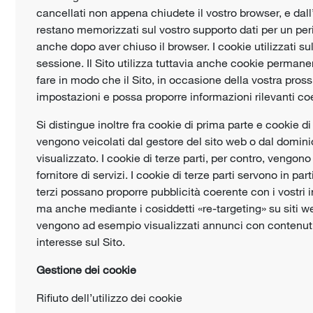
cancellati non appena chiudete il vostro browser, e dal
restano memorizzati sul vostro supporto dati per un pe
anche dopo aver chiuso il browser. I cookie utilizzati su
sessione. Il Sito utilizza tuttavia anche cookie permanen
fare in modo che il Sito, in occasione della vostra prossi
impostazioni e possa proporre informazioni rilevanti coer
Si distingue inoltre fra cookie di prima parte e cookie di 
vengono veicolati dal gestore del sito web o dal domini
visualizzato. I cookie di terze parti, per contro, vengono
fornitore di servizi. I cookie di terze parti servono in pa
terzi possano proporre pubblicità coerente con i vostri i
ma anche mediante i cosiddetti «re-targeting» su siti web 
vengono ad esempio visualizzati annunci con contenuti
interesse sul Sito.
Gestione dei cookie
Rifiuto dell’utilizzo dei cookie