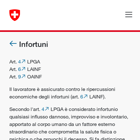
Infortuni
Art.
4
LPGA
Art.
6
LAINF
Art.
9
OAINF
Il
lavoratore
è assicurato contro le ripercussioni
economiche degli
infortuni
(art.
6
LAINF).
Secondo l'art.
4
LPGA è considerato infortunio
qualsiasi influsso dannoso, improvviso e involontario,
apportato al corpo umano da un fattore esterno
straordinario che comprometta la salute fisica o
psichica o che provochi il decesso. Si fa distinzione