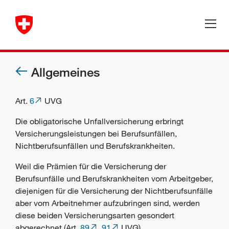
Allgemeines
Art.
6
UVG
Die obligatorische Unfallversicherung erbringt
Versicherungsleistungen bei
Berufsunfällen
,
Nichtberufsunfällen
und
Berufskrankheiten
.
Weil die Prämien für die Versicherung der
Berufsunfälle und Berufskrankheiten vom
Arbeitgeber
,
diejenigen für die Versicherung der Nichtberufsunfälle
aber vom
Arbeitnehmer
aufzubringen sind, werden
diese beiden Versicherungsarten gesondert
abgerechnet (Art.
89
,
91
UVG).