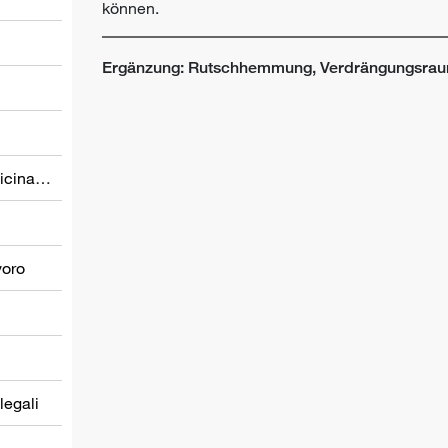
können.
Ergänzung: Rutschhemmung, Verdrängungsraum
Prevenzione nel settore della medicina del lavoro
voro
 legali