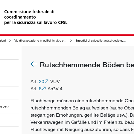
Commissione federale di
coordinamento
per la sicurezza sul lavoro CFSL
zioni
Vie di evacuazione in edifici, in altre costruzioni e nelle zone circostanti
Superfici di calpestio antisdrucciolevoli delle vie di evacuazione
Rutschhemmende Böden bei
Art.
20
VUV
Art.
8
ArGV 4
Fluchtwege müssen eine rutschhemmende Oberf
Obblighi dei datori di lavoro e dei lavoratori
rutschhemmenden Belag aufweisen (rauhe Oberf
stegartigen Erhöhungen, gerillte Beläge usw.). D
Verkehrswegen im Gefälle und im Freien zu beac
Fluchtwege mit Neigung auszuführen, so dass Fl