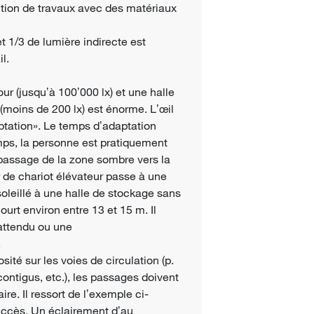
ution de travaux avec des matériaux
t 1/3 de lumière indirecte est
l.
ur (jusquʼà 100ʼ000 lx) et une halle
(moins de 200 lx) est énorme. Lʼ
il
œ
ptation
. Le temps dʼadaptation
»
mps, la personne est pratiquement
 passage de la zone sombre vers la
r de chariot élévateur passe à une
oleillé à une halle de stockage sans
ourt environ entre 13 et 15 m. Il
nattendu ou une
.
ité sur les voies de circulation (p.
contigus, etc.), les passages doivent
re. Il ressort de lʼexemple ci-
ʼaccès. Un éclairement dʼau