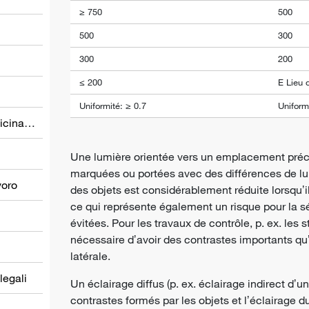
≥ 750
500
500
300
300
200
≤ 200
E Lieu d
Uniformité: ≥ 0.7
Uniformi
Prevenzione nel settore della medicina del lavoro
Une lumière orientée vers un emplacement préci
marquées ou portées avec des différences de l
voro
des objets est considérablement réduite lorsqu
ce qui représente également un risque pour la sé
évitées. Pour les travaux de contrôle, p. ex. les st
nécessaire dʼavoir des contrastes importants quʼ
latérale.
 legali
Un éclairage diffus (p. ex. éclairage indirect dʼu
contrastes formés par les objets et lʼéclairage du