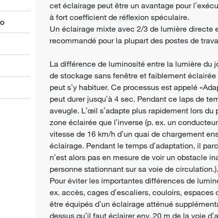
cet éclairage peut être un avantage pour lʼexéc
à fort coefficient de réflexion spéculaire.
ro
Un éclairage mixte avec 2/3 de lumière directe e
recommandé pour la plupart des postes de travai
La différence de luminosité entre la lumière du jo
de stockage sans fenêtre et faiblement éclairée 
peut sʼy habituer. Ce processus est appelé
Ada
«
peut durer jusquʼà 4 sec. Pendant ce laps de te
aveugle. Lʼ
il sʼadapte plus rapidement lors du
œ
zone éclairée que lʼinverse (p. ex. un conducteu
vitesse de 16 km/h dʼun quai de chargement ens
éclairage. Pendant le temps dʼadaptation, il parc
nʼest alors pas en mesure de voir un obstacle i
personne stationnant sur sa voie de circulation.)
Pour éviter les importantes différences de luminos
ex. accès, cages dʼescaliers, couloirs, espaces 
être équipés dʼun éclairage atténué supplémentai
dessus quʼil faut éclairer env. 20 m de la voie d