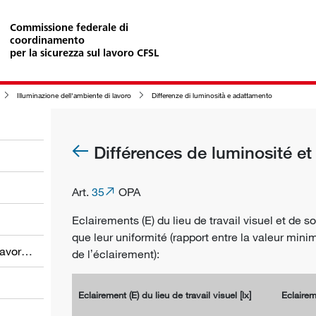
Commissione federale di
coordinamento
per la sicurezza sul lavoro CFSL
Illuminazione dell'ambiente di lavoro
Differenze di luminosità e adattamento
Différences de luminosité et
Art.
35
OPA
Eclairements (E) du lieu de travail visuel et de
que leur uniformité (rapport entre la valeur mi
Obblighi dei datori di lavoro e dei lavoratori
de lʼéclairement):
Eclairement (E) du lieu de travail visuel [lx]
Eclairem