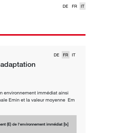
DE
FR
IT
DE
FR
IT
 adaptation
 son environnement immédiat ainsi
nimale Emin et la valeur moyenne Em
ent (E) de lʼenvironnement immédiat [lx]