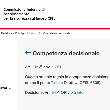
Commissione federale di
coordinamento
per la sicurezza sul lavoro CFSL
Decisione sull’obbligo di ricorso
Competenza decisionale
Competenza decisionale
Art.
11c
cpv. 1 OPI
Questo articolo regola la competenza decisiona
anche il punto
7
della Direttiva CFSL 6508).
Obblighi dei datori di lavoro e dei lavoratori
Decisione: Art.
64
OPI /
più info