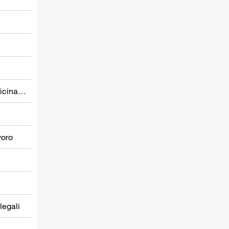
Prevenzione nel settore della medicina del lavoro
voro
 legali