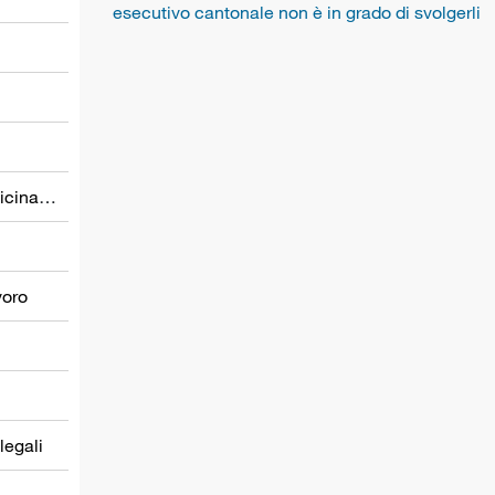
esecutivo cantonale non è in grado di svolgerli
Prevenzione nel settore della medicina del lavoro
voro
 legali