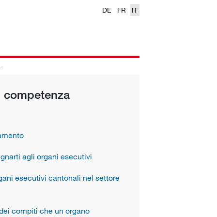
DE
FR
IT
di competenza
namento
narti agli organi esecutivi
ani esecutivi cantonali nel settore
a dei compiti che un organo