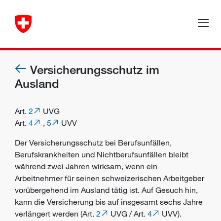
Versicherungsschutz im
Ausland
Art.
2
UVG
Art.
4
,
5
UVV
Der Versicherungsschutz bei
Berufsunfällen
,
Berufskrankheiten
und
Nichtberufsunfällen
bleibt
während zwei Jahren wirksam, wenn ein
Arbeitnehmer
für seinen schweizerischen
Arbeitgeber
vorübergehend im Ausland tätig ist. Auf Gesuch hin,
kann die Versicherung bis auf insgesamt sechs Jahre
verlängert werden (Art.
2
UVG / Art.
4
UVV).