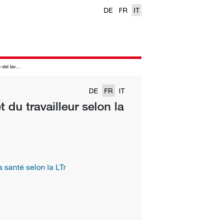
DE
FR
IT
bito della LL
DE
FR
IT
 du travailleur selon la
a santé selon la LTr