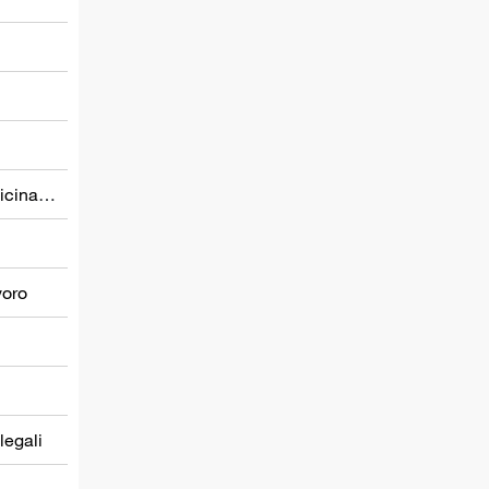
Prevenzione nel settore della medicina del lavoro
voro
 legali