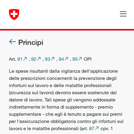
Principi
Art.
91
,
92
,
93
,
94
,
95
OPI
Le spese risultanti dalla vigilanza dell'applicazione
delle prescrizioni concernenti la prevenzione degli
infortuni sul lavoro e delle malattie professionali
(
sicurezza sul lavoro
) devono essere sostenute dal
datore di lavoro. Tali spese gli vengono addossate
indirettamente in forma di supplemento - premio
supplementare - che egli è tenuto a pagare sui premi
per l'assicurazione obbligatoria contro gli infortuni sul
lavoro e le malattie professionali (art.
87
cpv. 1