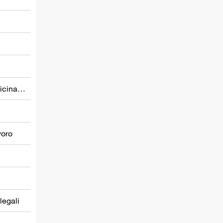
Prevenzione nel settore della medicina del lavoro
voro
 legali