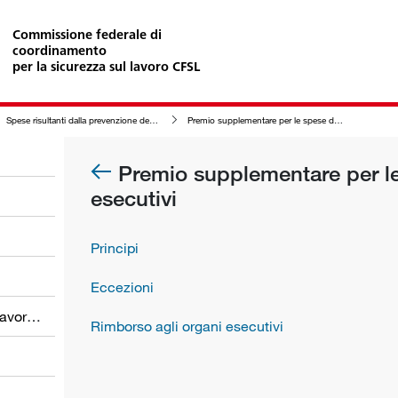
Commissione federale di
coordinamento
per la sicurezza sul lavoro CFSL
Spese risultanti dalla prevenzione degli infortuni sul lavoro e delle malattie professionali (della sicurezza sul lavoro)
Premio supplementare per le spese degli organi esecutivi
Premio supplementare per le
esecutivi
Principi
Eccezioni
Obblighi dei datori di lavoro e dei lavoratori
Rimborso agli organi esecutivi