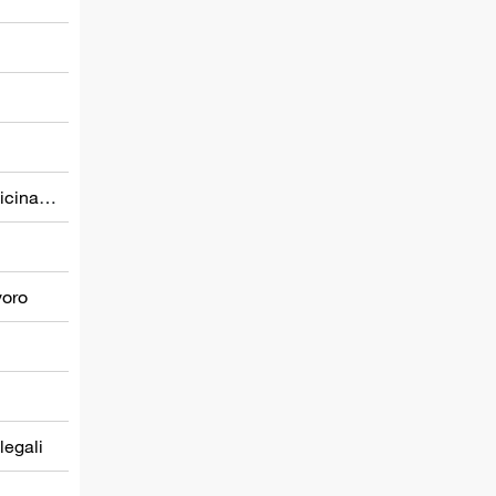
Prevenzione nel settore della medicina del lavoro
voro
 legali