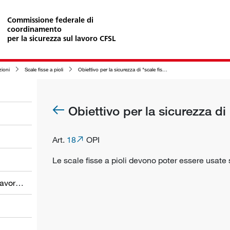
Commissione federale di
coordinamento
per la sicurezza sul lavoro CFSL
zioni
Scale fisse a pioli
Obiettivo per la sicurezza di "scale fisse a pioli"
Obiettivo per la sicurezza di 
Art.
18
OPI
Le scale fisse a pioli devono poter essere usate
Obblighi dei datori di lavoro e dei lavoratori