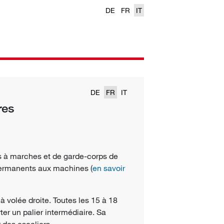
DE
FR
IT
DE
FR
IT
res
es à marches et de garde-corps de
ermanents aux machines (
en savoir
à volée droite. Toutes les 15 à 18
er un palier intermédiaire. Sa
 des escaliers.