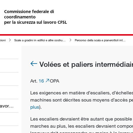
Commissione federale di
coordinamento
per la sicurezza sul lavoro CFSL
zioni
Scale a gradini in edifici e altre costruzioni nonché nelle loro zone circostanti
Percorso della scala e pianerottoli intermedi
Volées et paliers intermédiai
Art.
16
OPA
Les exigences en matière d’escaliers, d’échell
machines sont décrites sous moyens d’accès p
Obblighi dei datori di lavoro e dei lavoratori
plus
).
Les escaliers devraient être autant que possible 
marches au plus, les escaliers devraient comport
longueur doit correspondre au moins à la largeur