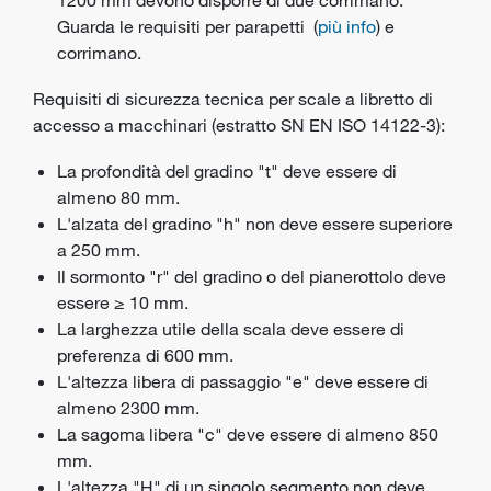
Guarda le requisiti per parapetti (
più info
) e
corrimano.
Requisiti di sicurezza tecnica per scale a libretto di
accesso a macchinari (estratto SN EN ISO 14122-3):
La profondità del gradino "t" deve essere di
almeno 80 mm.
L'alzata del gradino "h" non deve essere superiore
a 250 mm.
Il sormonto "r" del gradino o del pianerottolo deve
essere ≥ 10 mm.
La larghezza utile della scala deve essere di
preferenza di 600 mm.
L'altezza libera di passaggio "e" deve essere di
almeno 2300 mm.
La sagoma libera "c" deve essere di almeno 850
mm.
L'altezza "H" di un singolo segmento non deve