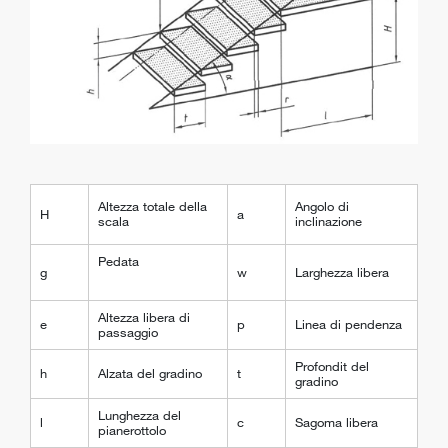
Altezza totale della
Angolo di
H
a
scala
inclinazione
Pedata
g
w
Larghezza libera
Altezza libera di
e
p
Linea di pendenza
passaggio
Profondit del
h
Alzata del gradino
t
gradino
Lunghezza del
l
c
Sagoma libera
pianerottolo