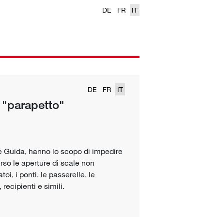
DE
FR
IT
DE
FR
IT
e "parapetto"
nte Guida, hanno lo scopo di impedire
erso le aperture di scale non
latoi, i ponti, le passerelle, le
, recipienti e simili.