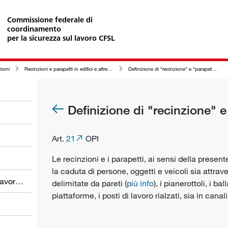
Commissione federale di
coordinamento
per la sicurezza sul lavoro CFSL
zioni
Recinzioni e parapetti in edifici e altre costruzioni nonché nelle zone circostanti
Definizione di "recinzione" e "parapetto"
Definizione di "recinzione" 
Art.
21
OPI
Le recinzioni e i parapetti, ai sensi della prese
la caduta di persone, oggetti e veicoli sia attrav
Obblighi dei datori di lavoro e dei lavoratori
delimitate da pareti (
più info
), i pianerottoli, i bal
piattaforme, i posti di lavoro rialzati, sia in canali