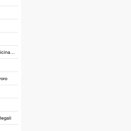
Prevenzione nel settore della medicina del lavoro
voro
 legali