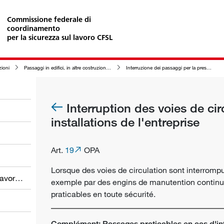
Commissione federale di
coordinamento
per la sicurezza sul lavoro CFSL
zioni
Passaggi in edifici, in altre costruzioni e nelle zone circostanti
Interruzione dei passaggi per la presenza di installazioni aziendali
Interruption des voies de cir
installations de l'entreprise
Art.
19
OPA
Lorsque des voies de circulation sont interrompu
Obblighi dei datori di lavoro e dei lavoratori
exemple par des engins de manutention continue,
praticables en toute sécurité.
Complément: Passages praticables en cas d'inte