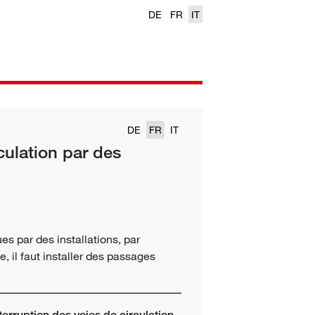
DE
FR
IT
DE
FR
IT
culation par des
es par des installations, par
 il faut installer des passages
rruption des voies de circulation