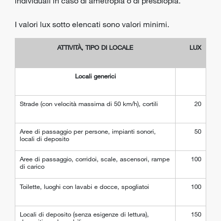
individuali in caso di ametropia o di presbiopia.
I valori lux sotto elencati sono valori minimi.
ATTIVITÀ, TIPO DI LOCALE
LUX
Locali generici
Strade (con velocità massima di 50 km/h), cortili
20
Aree di passaggio per persone, impianti sonori,
50
locali di deposito
Aree di passaggio, corridoi, scale, ascensori, rampe
100
di carico
Toilette, luoghi con lavabi e docce, spogliatoi
100
Locali di deposito (senza esigenze di lettura),
150