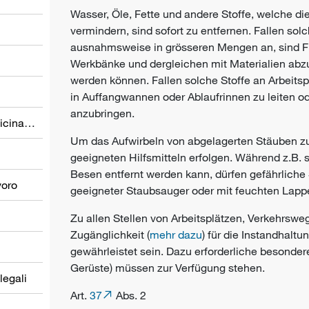
Wasser, Öle, Fette und andere Stoffe, welche
vermindern, sind sofort zu entfernen. Fallen solc
ausnahmsweise in grösseren Mengen an, sind F
Werkbänke und dergleichen mit Materialien abzu
werden können. Fallen solche Stoffe an Arbeitsp
in Auffangwannen oder Ablaufrinnen zu leiten od
anzubringen.
Prevenzione nel settore della medicina del lavoro
Um das Aufwirbeln von abgelagerten Stäuben z
geeigneten Hilfsmitteln erfolgen. Während z.B.
Besen entfernt werden kann, dürfen gefährlich
voro
geeigneter Staubsauger oder mit feuchten Lapp
Zu allen Stellen von Arbeitsplätzen, Verkehrsw
Zugänglichkeit (
mehr dazu
) für die Instandhaltu
gewährleistet sein. Dazu erforderliche besonder
Gerüste) müssen zur Verfügung stehen.
 legali
Art.
37
Abs. 2