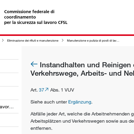
Commissione federale di
coordinamento
per la sicurezza sul lavoro CFSL
Eliminazione dei rifiuti e manutenzione
Manutenzione e pulizia di posti di lavoro, passaggi, ambienti di lavoro e locali attigui
Instandhalten und Reinigen 
Verkehrswege, Arbeits- und Ne
Art.
37
Abs. 1 VUV
Siehe auch unter
Ergänzung
.
Obblighi dei datori di lavoro e dei lavoratori
Abfälle jeder Art, welche die
Arbeitnehmenden
g
Arbeitsplätzen und Verkehrswegen sowie aus d
entfernen.