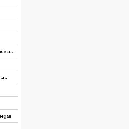
Prevenzione nel settore della medicina del lavoro
voro
 legali