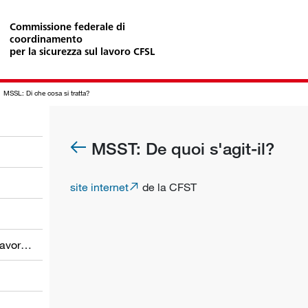
Commissione federale di
coordinamento
per la sicurezza sul lavoro CFSL
MSSL: Di che cosa si tratta?
MSST: De quoi s'agit-il?
site internet
de la CFST
Obblighi dei datori di lavoro e dei lavoratori