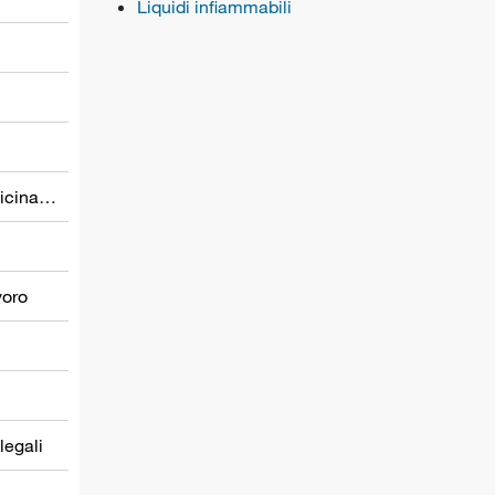
Liquidi infiammabili
Prevenzione nel settore della medicina del lavoro
voro
 legali