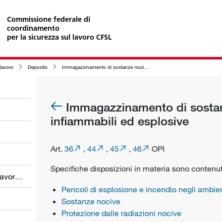
Commissione federale di
coordinamento
per la sicurezza sul lavoro CFSL
lavoro
Deposito
Immagazzinamento di sostanze nocive, infiammabili ed esplosive
Immagazzinamento di sostan
infiammabili ed esplosive
Art.
36
,
44
,
45
,
46
OPI
Specifiche disposizioni in materia sono contenut
Obblighi dei datori di lavoro e dei lavoratori
Pericoli di esplosione e incendio negli ambien
Sostanze nocive
Protezione dalle radiazioni nocive