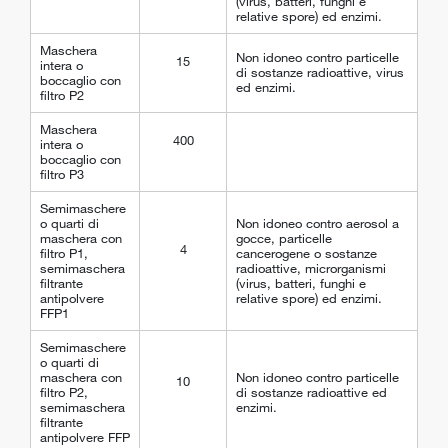
(virus, batteri, funghi e
relative spore) ed enzimi.
Maschera
Non idoneo contro particelle
15
intera o
di sostanze radioattive, virus
boccaglio con
ed enzimi.
filtro P2
Maschera
400
intera o
boccaglio con
filtro P3
Semimaschere
o quarti di
Non idoneo contro aerosol a
maschera con
gocce, particelle
4
filtro P1,
cancerogene o sostanze
semimaschera
radioattive, microrganismi
filtrante
(virus, batteri, funghi e
antipolvere
relative spore) ed enzimi.
FFP1
Semimaschere
o quarti di
maschera con
Non idoneo contro particelle
10
filtro P2,
di sostanze radioattive ed
semimaschera
enzimi.
filtrante
antipolvere FFP