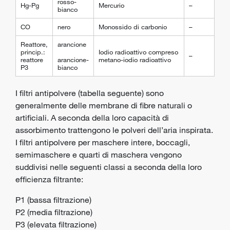
rosso-
Hg-Pg
Mercurio
–
bianco
CO
nero
Monossido di carbonio
–
Reattore,
arancione
princip.:
Iodio radioattivo compreso
–
reattore
arancione-
metano-iodio radioattivo
P3
bianco
I filtri antipolvere (tabella seguente) sono
generalmente delle membrane di fibre naturali o
artificiali. A seconda della loro capacità di
assorbimento trattengono le polveri dell’aria inspirata.
I filtri antipolvere per maschere intere, boccagli,
semimaschere e quarti di maschera vengono
suddivisi nelle seguenti classi a seconda della loro
efficienza filtrante:
P1 (bassa filtrazione)
P2 (media filtrazione)
P3 (elevata filtrazione)