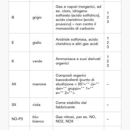
Gas e vapori inorganici, ad
es. cloro, idrogeno
1
solforato (acido solfidrico),
B
grigio
2
acido cianidrico (acido
3
prussico) – non contro il
monossido di carbonio
1
Anidride solforosa, acido
E
giallo
2
cloridrico e altri gas acidi
3
1
Ammoniaca e suoi derivati
K
verde
2
organici
3
Composti organici
bassobollenti (punto di
AX
marrone
ebollizione < 65°="" c)=""
–
dei="" gruppi="" 1=""
e="" 2="">
Come stabilito dal
SX
viola
–
fabbricante
blu-
Gas nitrosi, per es. NO,
NO-P3
–
bianco
NO
2
,
NOX