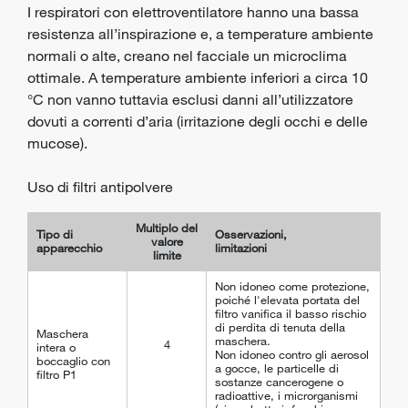
I respiratori con elettroventilatore hanno una bassa
resistenza all’inspirazione e, a temperature ambiente
normali o alte, creano nel facciale un microclima
ottimale. A temperature ambiente inferiori a circa 10
°C non vanno tuttavia esclusi danni all’utilizzatore
dovuti a correnti d’aria (irritazione degli occhi e delle
mucose).
Uso di filtri antipolvere
Multiplo del
Tipo di
Osservazioni,
valore
apparecchio
limitazioni
limite
Non idoneo come protezione,
poiché l'elevata portata del
filtro vanifica il basso rischio
di perdita di tenuta della
Maschera
maschera.
4
intera o
Non idoneo contro gli aerosol
boccaglio con
a gocce, le particelle di
filtro P1
sostanze cancerogene o
radioattive, i microrganismi