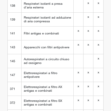
x
x
Respiratori isolanti a presa
138
d’aria esterna
x
x
Respiratori isolanti ad adduzione
139
di aria compressa
x
x
x
141
Filtri antigas e combinati
x
x
x
143
Apparecchi con filtri antipolvere
x
Autorespiratori a circuito chiuso
145
ad ossigeno
x
x
x
Elettrorespiratori a filtro
147
antipolvere
x
x
x
Elettrorespiratori a filtro AX
371
antigas e combinati
x
x
x
Elettrorespiratori a filtro SX
372
antigas e combinati