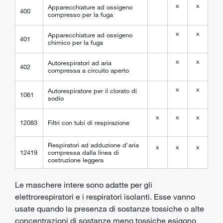
x
x
Apparecchiature ad ossigeno
400
compresso per la fuga
x
x
Apparecchiature ad ossigeno
401
chimico per la fuga
x
x
Autorespiratori ad aria
402
compressa a circuito aperto
x
x
Autorespiratore per il clorato di
1061
sodio
x
x
x
12083
Filtri con tubi di respirazione
Respiratori ad adduzione d'aria
x
x
x
12419
compressa dalla linea di
costruzione leggera
Le maschere intere sono adatte per gli
elettrorespiratori e i respiratori isolanti. Esse vanno
usate quando la presenza di sostanze tossiche o alte
concentrazioni di sostanze meno tossiche esigono