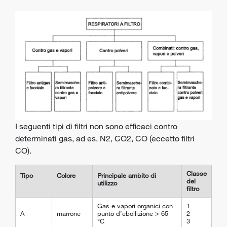
I seguenti tipi di filtri non sono efficaci contro
determinati gas, ad es. N
2
, C
O2
, CO (eccetto filtri
CO).
Classe
Tipo
Colore
Principale ambito di
del
utilizzo
filtro
Gas e vapori organici con
1
A
marrone
punto d’ebollizione > 65
2
°C
3