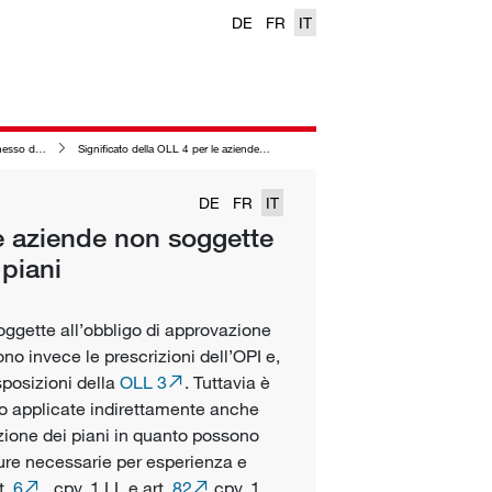
DE
FR
IT
bito della LL
Significato della OLL 4 per le aziende non soggette all’obbligo di approvazione dei piani
DE
FR
IT
le aziende non soggette
 piani
oggette all’obbligo di approvazione
ono invece le prescrizioni dell’OPI e,
sposizioni della
OLL 3
. Tuttavia è
no applicate indirettamente anche
zione dei piani in quanto possono
re necessarie per esperienza e
t.
6
, cpv. 1 LL e art.
82
cpv. 1