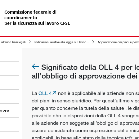
Commissione federale di
coordinamento
per la sicurezza sul lavoro CFSL
 ulteriori basi legali
Indicazioni relative alla legge sul lavoro (LL)
Approvazione dei piani e permesso d'esercizio nell'am
Significato della OLL 4 per 
all’obbligo di approvazione dei
La
OLL 4
non è applicabile alle aziende non s
dei piani in senso giuridico. Per quest’ultime vig
per quanto concerne la
tutela della salute
, le di
Obblighi dei datori di lavoro e dei lavoratori
possibile che le disposizioni della OLL 4 venga
alle aziende non soggette all’obbligo di approva
essere considerate come espressione delle misu
applicabili in base allo stato della tecnica (cfr. ar