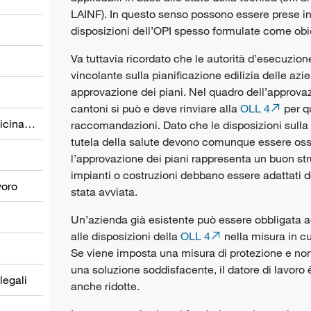
LAINF). In questo senso possono essere prese i
disposizioni dell’OPI spesso formulate come
obi
Va tuttavia ricordato che le autorità d’esecuzio
vincolante sulla pianificazione edilizia delle azi
approvazione dei piani. Nel quadro dell’approvaz
cantoni si può e deve rinviare alla
OLL 4
per q
Prevenzione nel settore della medicina del lavoro
raccomandazioni. Dato che le disposizioni sulla
tutela della salute
devono comunque essere osse
l’approvazione dei piani rappresenta un buon st
impianti o costruzioni debbano essere adattati do
voro
stata avviata
.
Un’azienda già esistente può essere obbligata ad
alle disposizioni della
OLL 4
nella misura in cu
Se viene imposta una
misura di protezione
e non
una soluzione soddisfacente, il
datore di lavoro
è
 legali
anche ridotte.