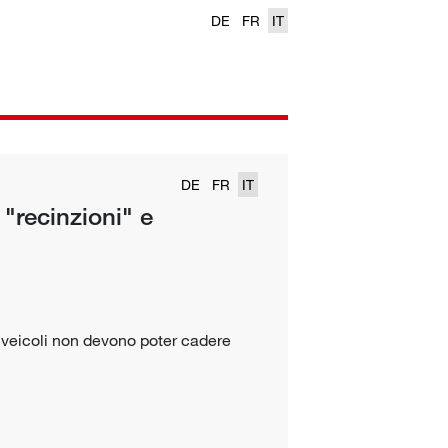
DE
FR
IT
DE
FR
IT
 "recinzioni" e
e i veicoli non devono poter cadere