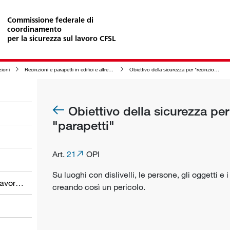
Commissione federale di
coordinamento
per la sicurezza sul lavoro CFSL
zioni
Recinzioni e parapetti in edifici e altre costruzioni nonché nelle zone circostanti
Obiettivo della sicurezza per "recinzioni" e "parapetti"
Obiettivo della sicurezza per
"parapetti"
Art.
21
OPI
Su luoghi con dislivelli, le persone, gli oggetti 
Obblighi dei datori di lavoro e dei lavoratori
creando così un pericolo.