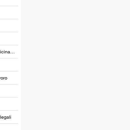
Prevenzione nel settore della medicina del lavoro
voro
 legali