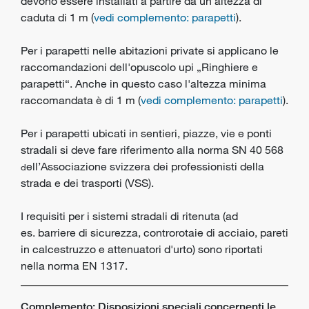
devono essere installati a partire da un'altezza di
caduta di 1 m (
vedi complemento: parapetti
).
Per i parapetti nelle abitazioni private si applicano le
raccomandazioni dell'opuscolo upi „Ringhiere e
parapetti“. Anche in questo caso l'altezza minima
raccomandata è di 1 m (
vedi complemento: parapetti
).
Per i parapetti ubicati in sentieri, piazze, vie e ponti
stradali si deve fare riferimento alla norma SN 40 568
ell’Associazione svizzera dei professionisti della
d
strada e dei trasporti (VSS).
I requisiti per i sistemi stradali di ritenuta (ad
es. barriere di sicurezza, controrotaie di acciaio, pareti
in calcestruzzo e attenuatori d'urto) sono riportati
nella norma EN 1317.
Complemento: Disposizioni speciali concernenti le