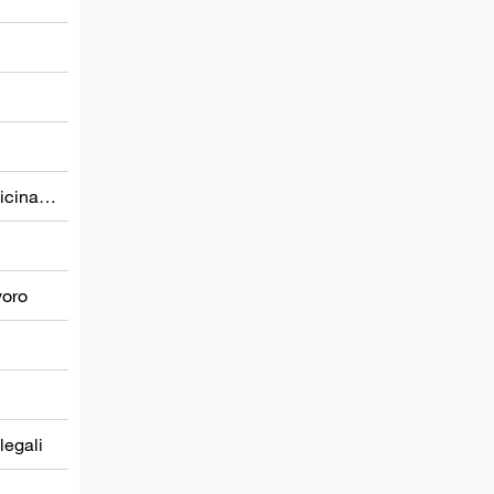
Prevenzione nel settore della medicina del lavoro
voro
 legali