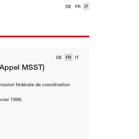
DE
FR
IT
DE
FR
IT
8 Appel MSST)
ission fédérale de coordination
nvier 1996.