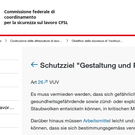
Commissione federale di
coordinamento
per la sicurezza sul lavoro CFSL
ro
Costruzione delle attrezzature di lavoro in relazione alla loro pulizia
Obiettivo della sicurezza di “costruzione e pulizia”
Schutzziel "Gestaltung und
Art
26
VUV
Es muss vermieden werden, dass sich gefährlich
gesundheitsgefährdende sowie zünd- oder expl
Obblighi dei datori di lavoro e dei lavoratori
Staubwolken entwickeln können, in kritischen
Darüber hinaus müssen
Arbeitsmitte
l leicht und
können, dass sie sich bestimmungsgemäss verw