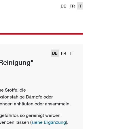
DE
FR
IT
DE
FR
IT
 Reinigung"
e Stoffe, die
osionsfähige Dämpfe oder
 Mengen anhäufen oder ansammeln.
 gefahrlos so gereinigt werden
enden lassen (
siehe Ergänzung
).