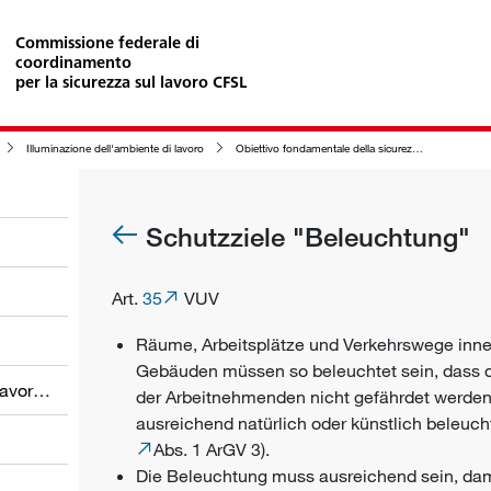
Commissione federale di
coordinamento
per la sicurezza sul lavoro CFSL
Illuminazione dell'ambiente di lavoro
Obiettivo fondamentale della sicurezza "illuminazione"
Schutzziele "Beleuchtung"
Art.
35
VUV
Räume, Arbeitsplätze und Verkehrswege inne
Gebäuden müssen so beleuchtet sein, dass d
Obblighi dei datori di lavoro e dei lavoratori
der Arbeitnehmenden nicht gefährdet werden
ausreichend natürlich oder künstlich beleucht
Abs. 1 ArGV 3).
Die Beleuchtung muss ausreichend sein, dami