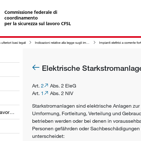
Commissione federale di
coordinamento
per la sicurezza sul lavoro CFSL
 ulteriori basi legali
Indicazioni relative alla legge sugli impianti elettrici (LIE)
Impianti elettrici a corrente for
Elektrische Starkstromanlag
Art.
2
Abs. 2 EleG
Art.
1
Abs. 2 NIV
Starkstromanlagen sind elektrische Anlagen zur
Obblighi dei datori di lavoro e dei lavoratori
Umformung, Fortleitung, Verteilung und Gebrauch
betrieben werden oder bei denen in voraussehbar
Personen gefährden oder Sachbeschädigungen
unterscheidet: